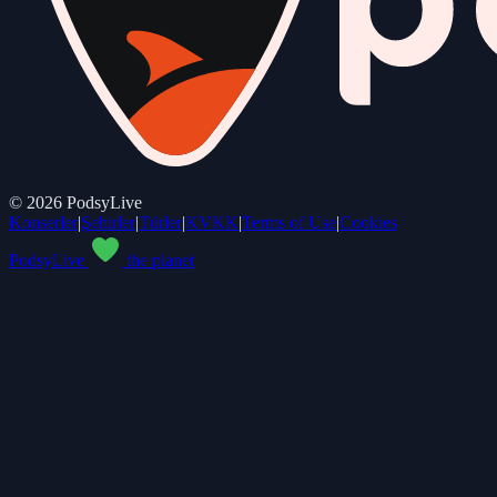
©
2026
PodsyLive
Konserler
|
Şehirler
|
Türler
|
KVKK
|
Terms of Use
|
Cookies
PodsyLive
the planet