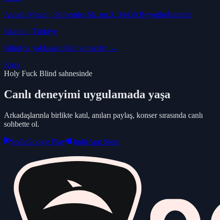
Asmalı Mescit, Şehbender Sk. no:3, 34430 Beyoğlu/İstanbul
İstanbul
, Türkiye
Blind
'da yaklaşan diğer konserler →
Rock
Holy Fuck Blind sahnesinde
Canlı deneyimi uygulamada yaşa
Arkadaşlarınla birlikte katıl, anıları paylaş, konser sırasında canlı
sohbette ol.
Indir
Google Play
Indir
App Store