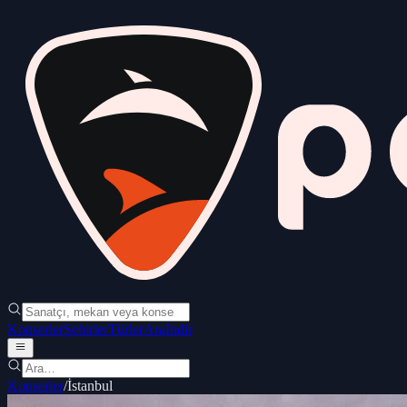
Konserler
Şehirler
Türler
Ara
İndir
Konserler
/
İstanbul