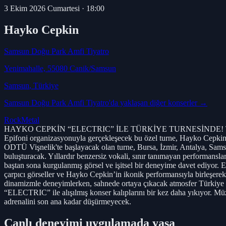
3 Ekim 2026 Cumartesi
·
18:00
Hayko Cepkin
Samsun Doğu Park Amfi Tiyatro
Yenimahalle, 55080 Canik/Samsun
Samsun
, Türkiye
Samsun Doğu Park Amfi Tiyatro
'da yaklaşan diğer konserler →
Rock
Metal
HAYKO CEPKİN “ELECTRIC” İLE TÜRKİYE TURNESİNDE! Türk rock mü
Epifoni organizasyonuyla gerçekleşecek bu özel turne, Hayko Cepkin’in
ODTÜ Vişnelik'te başlayacak olan turne, Bursa, İzmir, Antalya, Sam
buluşturacak. Yıllardır benzersiz vokali, sınır tanımayan performansl
baştan sona kurgulanmış görsel ve işitsel bir deneyime davet ediyor. 
çarpıcı görseller ve Hayko Cepkin’in ikonik performansıyla birleşerek
dinamizmle deneyimlerken, sahnede ortaya çıkacak atmosfer Türkiye ko
“ELECTRIC” ile alışılmış konser kalıplarını bir kez daha yıkıyor. Müzi
adrenalini son ana kadar düşürmeyecek.
Canlı deneyimi uygulamada yaşa