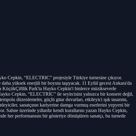
Cepkin, “ELECTRIC” projesiyle Türkiye turnesine çıkıyor.
 daha yüksek enerjili bir boyuta taşıyacak. 11 Eylül gecesi Ankara'da
a KüçükÇiftlik Park'ta Hayko Cepkin'i binlerce müzikseverle
n Hayko Cepkin, “ELECTRIC” ile seyircisini yalnızca bir konsere değil,
polu düzenlemeler, güçlü gitar duvarları, etkileyici ışık tasarımı,
leyiciler, sanatçının kariyerine damga vurmuş eserlerini yepyeni bir
or. Sahne üzerinde yıllardır kendi kurallarını yazan Hayko Cepkin,
inde her performansını bir gösteriye dönüştüren sanatçı, bu turnede