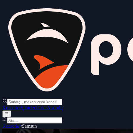
Konserler
Şehirler
Türler
Ara
İndir
Konserler
/
Samsun