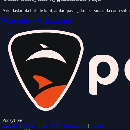
Arkadaşlarınla birlikte katıl, anıları paylaş, konser sırasında canlı sohbe
Indir
Google Play
Indir
App Store
PodsyLive
Konserler
|
Şehirler
|
Türler
|
KVKK
|
Terms of Use
|
Cookies