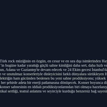
ziğinin en özgün, en cesur ve en sıra dışı isimlerinden Hayko 
 bugüne kadar yarattığı güçlü sahne kimliğini daha sert, daha hızlı ve
sun, Adana ve Gaziantep'te devam edecek ve 24 Ekim gecesi İstanbul'd
arı ve unutulmaz konserleriyle dinleyicisini farklı dünyalara sürükleye
Elektriğin ham gücünden beslenen bu yeni sahne prodüksiyonu; yüksek tem
 her şehirde adeta bir enerji patlamasına dönüşecek. Konser boyunca din
nser sahnesinin en iddialı prodüksiyonlarından biri olmaya hazırlanıy
kal sertliği, teatral anlatımı ve seyirciyle kurduğu benzersiz bağ sayes