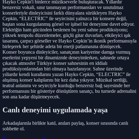
Hayko Cepkin'i binlerce müzikseverle buluşturacak. Yıllardır
benzersiz vokali, sınır tanımayan performansları ve unutulmaz
konserleriyle dinleyicisini farklı dünyalara sürükleyen Hayko
Cepkin, “ELECTRIC” ile seyircisini yalnızca bir konsere değil,
baştan sona kurgulanmış görsel ve işitsel bir deneyime davet ediyor.
Elektriğin ham gücünden beslenen bu yeni sahne prodüksiyonu;
yüksek tempolu düzenlemeler, güçlü gitar duvarları, etkileyici ışık
tasarımı, çarpıcı görseller ve Hayko Cepkin’in ikonik performansıyla
birleşerek her şehirde adeta bir enerji patlamasına dönüşecek.
Konser boyunca dinleyiciler, sanatçının kariyerine damga vurmuş
eserlerini yepyeni bir dinamizmle deneyimlerken, sahnede ortaya
çıkacak atmosfer Türkiye konser sahnesinin en iddialı
prodüksiyonlarından biri olmaya hazırlanıyor. Sahne üzerinde
yıllardır kendi kurallarını yazan Hayko Cepkin, “ELECTRIC” ile
alışılmış konser kalıplarını bir kez daha yıkıyor. Müzikal sertliği,
teatral anlatımı ve seyirciyle kurduğu benzersiz bağ sayesinde her
performansını bir gösteriye dönüştüren sanatçı, bu turnede adrenalini
son ana kadar düşürmeyecek.
Canlı deneyimi uygulamada yaşa
Arkadaşlarınla birlikte katıl, anıları paylaş, konser sırasında canlı
sohbette ol.