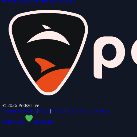
Indir
Google Play
Indir
App Store
©
2026
PodsyLive
Konserler
|
Şehirler
|
Türler
|
KVKK
|
Terms of Use
|
Cookies
PodsyLive
the planet