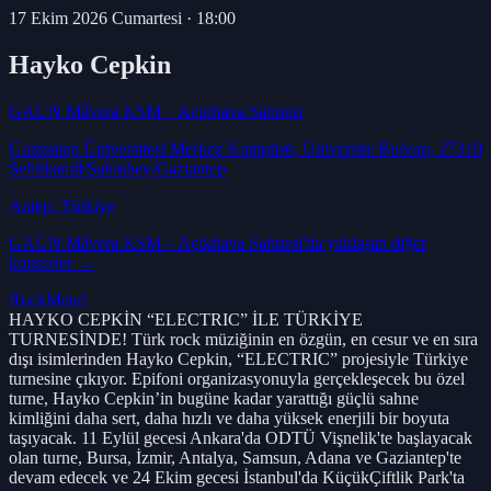
17 Ekim 2026 Cumartesi
·
18:00
Hayko Cepkin
GAÜN Mâvera KSM – Açıkhava Sahnesi
Gaziantep Üniversitesi Merkez Kampüsü, Üniversite Bulvarı, 27310
Şehitkamil/Şahinbey/Gaziantep
Antep
, Türkiye
GAÜN Mâvera KSM – Açıkhava Sahnesi
'da yaklaşan diğer
konserler →
Rock
Metal
HAYKO CEPKİN “ELECTRIC” İLE TÜRKİYE
TURNESİNDE! Türk rock müziğinin en özgün, en cesur ve en sıra
dışı isimlerinden Hayko Cepkin, “ELECTRIC” projesiyle Türkiye
turnesine çıkıyor. Epifoni organizasyonuyla gerçekleşecek bu özel
turne, Hayko Cepkin’in bugüne kadar yarattığı güçlü sahne
kimliğini daha sert, daha hızlı ve daha yüksek enerjili bir boyuta
taşıyacak. 11 Eylül gecesi Ankara'da ODTÜ Vişnelik'te başlayacak
olan turne, Bursa, İzmir, Antalya, Samsun, Adana ve Gaziantep'te
devam edecek ve 24 Ekim gecesi İstanbul'da KüçükÇiftlik Park'ta