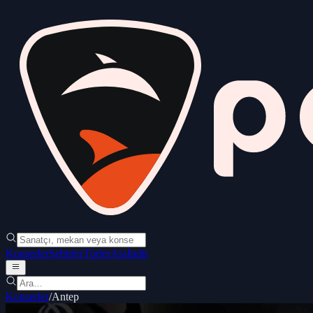
Konserler
Şehirler
Türler
Ara
İndir
Konserler
/
Antep