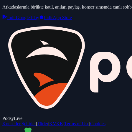
Arkadaşlarınla birlikte katıl, anıları paylaş, konser sırasında canlı sohbe
Indir
Google Play
Indir
App Store
PodsyLive
Konserler
|
Şehirler
|
Türler
|
KVKK
|
Terms of Use
|
Cookies