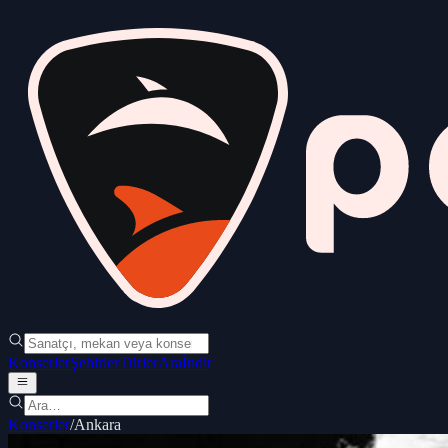
Konserler
Şehirler
Türler
Ara
İndir
Konserler
/
Ankara