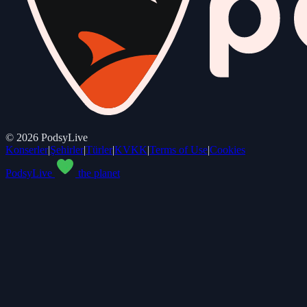
©
2026
PodsyLive
Konserler
|
Şehirler
|
Türler
|
KVKK
|
Terms of Use
|
Cookies
PodsyLive
the planet