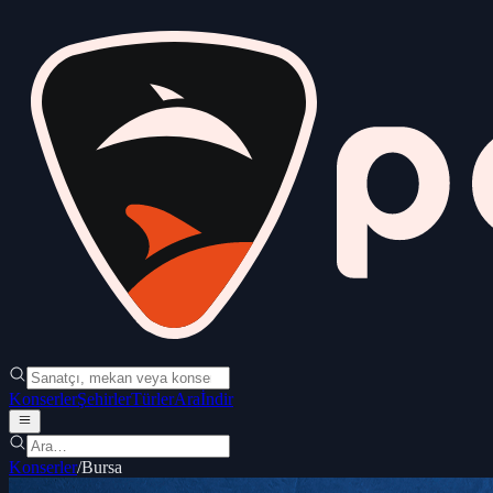
Konserler
Şehirler
Türler
Ara
İndir
Konserler
/
Bursa