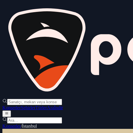
Konserler
Şehirler
Türler
Ara
İndir
Konserler
/
İstanbul