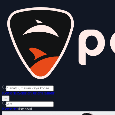
Konserler
Şehirler
Türler
Ara
İndir
Konserler
/
İstanbul