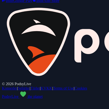
Indir
Google Play
Indir
App Store
©
2026
PodsyLive
Konserler
|
Şehirler
|
Türler
|
KVKK
|
Terms of Use
|
Cookies
PodsyLive
the planet