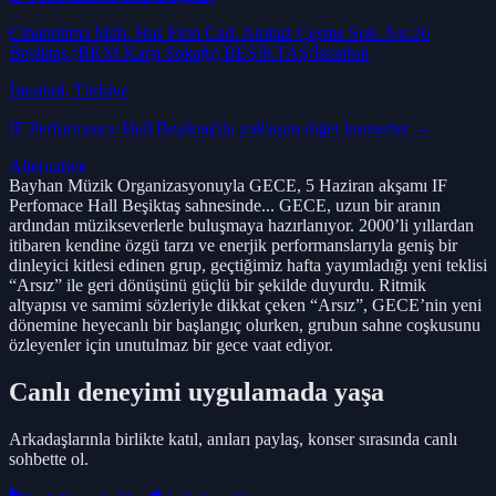
Cihannüma Mah. Has Fırın Cad. Akmaz Çeşme Sok. No:26
Beşiktaş (BKM Karşı Sokağı) BEŞİKTAŞ/İstanbul
İstanbul
, Türkiye
IF Performance Hall Beşiktaş
'da yaklaşan diğer konserler →
Alternative
Bayhan Müzik Organizasyonuyla GECE, 5 Haziran akşamı IF
Perfomace Hall Beşiktaş sahnesinde... GECE, uzun bir aranın
ardından müzikseverlerle buluşmaya hazırlanıyor. 2000’li yıllardan
itibaren kendine özgü tarzı ve enerjik performanslarıyla geniş bir
dinleyici kitlesi edinen grup, geçtiğimiz hafta yayımladığı yeni teklisi
“Arsız” ile geri dönüşünü güçlü bir şekilde duyurdu. Ritmik
altyapısı ve samimi sözleriyle dikkat çeken “Arsız”, GECE’nin yeni
dönemine heyecanlı bir başlangıç olurken, grubun sahne coşkusunu
özleyenler için unutulmaz bir gece vaat ediyor.
Canlı deneyimi uygulamada yaşa
Arkadaşlarınla birlikte katıl, anıları paylaş, konser sırasında canlı
sohbette ol.