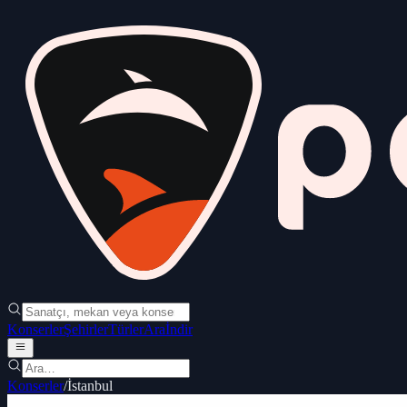
Konserler
Şehirler
Türler
Ara
İndir
Konserler
/
İstanbul