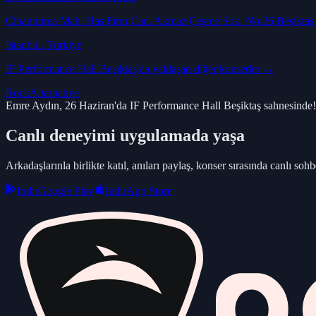
Cihannüma Mah. Has Fırın Cad. Akmaz Çeşme Sok. No:26 Beşikta
İstanbul
, Türkiye
IF Performance Hall Beşiktaş
'da yaklaşan diğer konserler →
Rock
Alternative
Emre Aydın, 26 Haziran'da IF Performance Hall Beşiktaş sahnesinde!
Canlı deneyimi uygulamada yaşa
Arkadaşlarınla birlikte katıl, anıları paylaş, konser sırasında canlı sohbe
Indir
Google Play
Indir
App Store