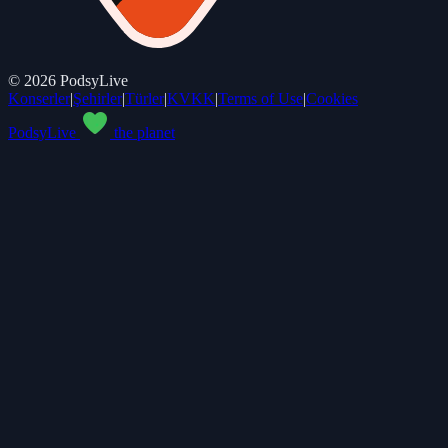
©
2026
PodsyLive
Konserler
|
Şehirler
|
Türler
|
KVKK
|
Terms of Use
|
Cookies
PodsyLive
the planet