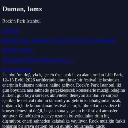
Duman, Iamx
Rock’n Park İstanbul
Life Park
Bahçeköy Yeni, Bahçeköy Cd. No:114, 34473 Sarıyer/İstanbul
İstanbul
, Türkiye
Life Park
'da yaklaşan diğer konserler →
Rock
Alternative
İstanbul’un doğayla iç içe en özel açık hava alanlarından Life Park,
12–13 Eylül 2026 tarihlerinde unutulmaz bir festival ile kesintisiz
enerjinin buluşma noktası haline geliyor. Rock’n Park İstanbul, iki
gün boyunca ana sahnede gerçekleşecek konserlerle müziği odağına
alırken; gün boyu sürecek aktiviteler, deneyim alanları ve sürpriz
içeriklerle festival ruhunu tamamlıyor. Şehrin kalabalığından uzak,
doğanın içinde konumlanan festival alanı; katılımcılarına sadece bir
konser deneyimi değil, baştan sona yaşanan bir festival atmosferi
sunuyor. Gündüzden geceye uzanan bu yolculukta ritim hiç
düşmüyor, enerji sahneden kalabalığa yayılıyor. Rock müziğin farklı
tonlarını bir araya getiren bu iki günlük buluşmada; güçlü