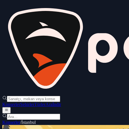
Konserler
Şehirler
Türler
Ara
İndir
Konserler
/
İstanbul