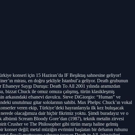
rkiye konseri için 15 Haziran’da IF Beşiktaş sahnesine geliyor!
iner’ın mirası, en doğru şekliyle İstanbul’a geliyor. Death grubunun
 Bir Efsaneye Saygı Duruşu: Death To All 2001 yılında aramızdan
su, bizzat Chuck ile omuz omuza çalışmış, türün klasikleşmiş
nin arkasındaki efsanevi davulcu. Steve DiGiorgio: “Human” ve
ündeki unutulmaz gitar sololarının sahibi. Max Phelps: Chuck’ın vokal
konserler veren ekip, Türkiye’deki hayranlarıyla ilk kez buluşacak
 nerede olacağımıza dair hiçbir fikrimiz yoktu. Şimdi buradayız ve o
lk albümü Scream Bloody Gore’dan (1987), teknik metalin zirvesi
pirit Crusher ve The Philosopher gibi türün marşı haline gelmiş
bir konser değil; metal müziğin evrimini başlatan bir dehanın ruhunu
etal flow!) mottosunu sahneye taşıyan Death to All, izleyicileri