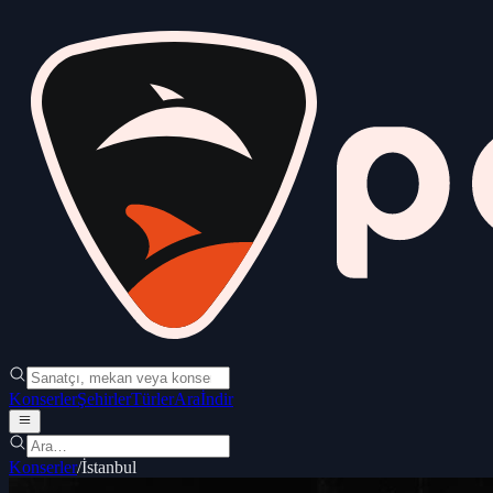
Konserler
Şehirler
Türler
Ara
İndir
Konserler
/
İstanbul