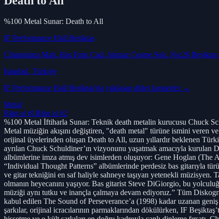
Death to All
%100 Metal Sunar: Death to All
IF Performance Hall Beşiktaş
Cihannüma Mah. Has Fırın Cad. Akmaz Çeşme Sok. No:26 Beşikta
İstanbul
, Türkiye
IF Performance Hall Beşiktaş
'da yaklaşan diğer konserler →
Metal
Bilet al
#1
Bilet al
#2
%100 Metal İftiharla Sunar: Teknik death metalin kurucusu Chuck Schu
Metal müziğin akışını değiştiren, "death metal" türüne ismini veren ve
orijinal üyelerinden oluşan Death to All, uzun yıllardır beklenen Tü
ayrılan Chuck Schuldiner’ın vizyonunu yaşatmak amacıyla kurulan Deat
albümlerine imza atmış dev isimlerden oluşuyor: Gene Hoglan (The A
“Individual Thought Patterns” albümlerinde perdesiz bas gitarıyla tü
ve gitar tekniğini en saf haliyle sahneye taşıyan yetenekli müzisyen.
olmanın heyecanını yaşıyor. Bas gitarist Steve DiGiorgio, bu yolculuğ
müziği aynı tutku ve inançla çalmaya devam ediyoruz.” Tüm Diskogra
kabul edilen The Sound of Perseverance’a (1998) kadar uzanan geniş bi
şarkılar, orijinal icracılarının parmaklarından dökülürken, IF Beşikta
hissetme ve o kült şarkıları en doğru kadroyla canlı dinleme fırsatı. 