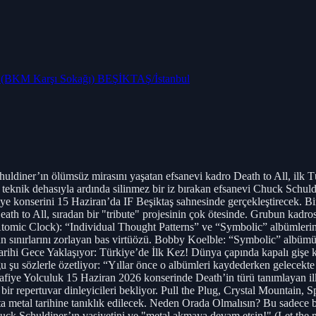
ş (BKM Karşı Sokağı) BEŞİKTAŞ/İstanbul
ldiner’ın ölümsüz mirasını yaşatan efsanevi kadro Death to All, ilk Tü
 teknik dehasıyla ardında silinmez bir iz bırakan efsanevi Chuck Schuld
rkiye konserini 15 Haziran’da IF Beşiktaş sahnesinde gerçekleştirecek.
h to All, sıradan bir "tribute" projesinin çok ötesinde. Grubun kadro
tomic Clock): “Individual Thought Patterns” ve “Symbolic” albümleri
rün sınırlarını zorlayan bas virtüözü. Bobby Koelble: “Symbolic” albüm
 Tarihi Gece Yaklaşıyor: Türkiye’de İlk Kez! Dünya çapında kapalı gişe 
u şu sözlerle özetliyor: “Yıllar önce o albümleri kaydederken gelecekte
fiye Yolculuk 15 Haziran 2026 konserinde Death’in türü tanımlayan i
r repertuvar dinleyicileri bekliyor. Pull the Plug, Crystal Mountain, S
ş’ta metal tarihine tanıklık edilecek. Neden Orada Olmalısın? Bu sadece 
Chuck Schuldiner’ın vasiyetini ve "metal akmaya devam etsin!" (Let the m