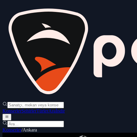
Konserler
Şehirler
Türler
Ara
İndir
Konserler
/
Ankara