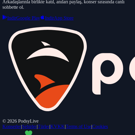
Arkadaşlarınla birlikte katıl, anıları paylaş, konser sırasında canlı
sohbette ol.
Indir
Google Play
Indir
App Store
©
2026
PodsyLive
Konserler
|
Şehirler
|
Türler
|
KVKK
|
Terms of Use
|
Cookies