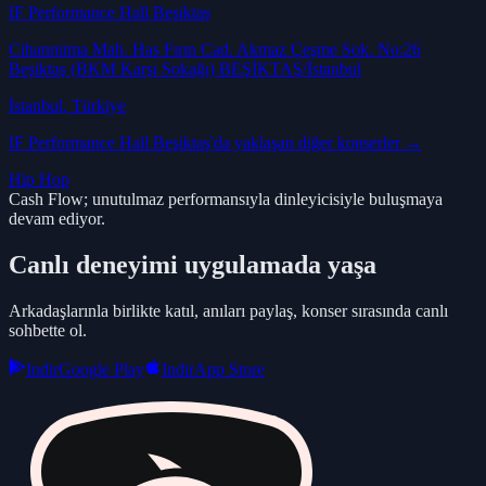
IF Performance Hall Beşiktaş
Cihannüma Mah. Has Fırın Cad. Akmaz Çeşme Sok. No:26
Beşiktaş (BKM Karşı Sokağı) BEŞİKTAŞ/İstanbul
İstanbul
, Türkiye
IF Performance Hall Beşiktaş
'da yaklaşan diğer konserler →
Hip Hop
Cash Flow; unutulmaz performansıyla dinleyicisiyle buluşmaya
devam ediyor.
Canlı deneyimi uygulamada yaşa
Arkadaşlarınla birlikte katıl, anıları paylaş, konser sırasında canlı
sohbette ol.
Indir
Google Play
Indir
App Store