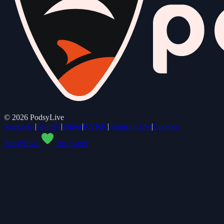
©
2026
PodsyLive
Konserler
|
Şehirler
|
Türler
|
KVKK
|
Terms of Use
|
Cookies
PodsyLive
the planet