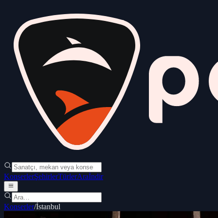
Konserler
Şehirler
Türler
Ara
İndir
Konserler
/
İstanbul