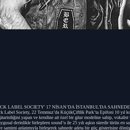
 SOCIETY' 17 NİSAN’DA İSTANBUL'DA SAHNEDE! KüçükÇiftlik
lack Label Society, 22 Temmuz’da KüçükÇiftlik Park’ta Epifoni 10 yıl 
taristliğini yapan ve kendine ait özel bir gitar modeline sahip, vokalis
ygusal derinlikle birleştiren sound’u ile 25 yılı aşkın süredir türün en s
ve samimi anlatımıyla birleşerek sahnede adeta bir güç gösterisine dönüşüy