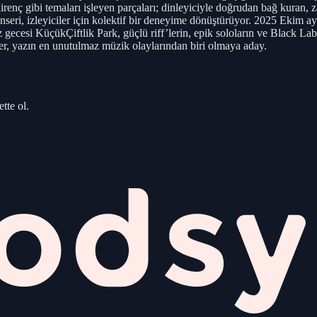
irenç gibi temaları işleyen parçaları; dinleyiciyle doğrudan bağ kuran, 
onseri, izleyiciler için kolektif bir deneyime dönüştürüyor. 2025 Ekim a
ecesi KüçükÇiftlik Park, güçlü riff’lerin, epik soloların ve Black Lab
ser, yazın en unutulmaz müzik olaylarından biri olmaya aday.
tte ol.