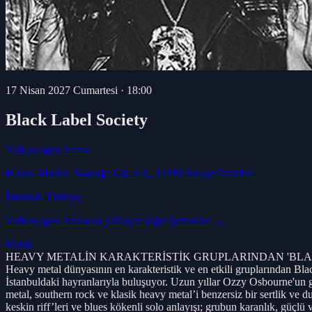
17 Nisan 2027 Cumartesi
·
18:00
Black Label Society
Volkswagen Arena
Huzur, Maslak Ayazağa Cd. 4/A, 34396 Sarıyer/İstanbul
İstanbul
, Türkiye
Volkswagen Arena
'da yaklaşan diğer konserler →
Metal
HEAVY METALİN KARAKTERİSTİK GRUPLARINDAN 'BLACK LABEL
Heavy metal dünyasının en karakteristik ve en etkili gruplarından B
İstanbuldaki hayranlarıyla buluşuyor. Uzun yıllar Ozzy Osbourne'un gi
metal, southern rock ve klasik heavy metal’i benzersiz bir sertlik ve du
keskin riff’leri ve blues kökenli solo anlayışı; grubun karanlık, güçlü 