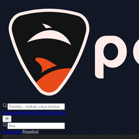
Konserler
Şehirler
Türler
Ara
İndir
Konserler
/
İstanbul