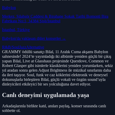
Babylon
Merkez, Silahşör Caddesi & Birahane Sokak Tarihi Bomonti Bira
Fabrikası No:1, 34384 Şişli/İstanbul
İstanbul
, Türkiye
Babylon
'da yaklaşan diğer konserler →
R&B/Soul
Jazz
Alternative
GRAMMY ödüllü sanatçı Bilal, 11 Aralık Cuma akşamı Babylon
sahnesinde! 2024’te yayımladığı iki albümle yeniden güçlü bir çıkış
yapan Bilal, Live at Glasshaus projesinde Questlove, Common ve
Robert Glasper gibi isimlerle klasiklerini yeniden yorumlarken, sekiz
yıl aradan sonra gelen Adjust Brightness ile müzikal sınırlarını daha
da ileri taşıyor. Soul, funk ve caz köklerini elektronik ve deneysel
dokunuşlarla birleştiren Bilal, güçlü vokali ve özgün sound’uyla
dinleyicileri etkileyici bir ses yolculuğuna davet ediyor.
Canlı deneyimi uygulamada yaşa
Arkadaşlarınla birlikte katıl, anıları paylaş, konser sırasında canlı
sohbette ol.