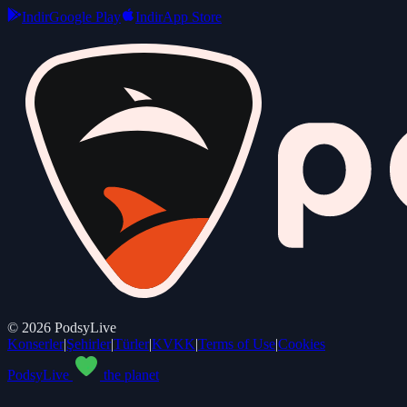
Indir
Google Play
Indir
App Store
©
2026
PodsyLive
Konserler
|
Şehirler
|
Türler
|
KVKK
|
Terms of Use
|
Cookies
PodsyLive
the planet