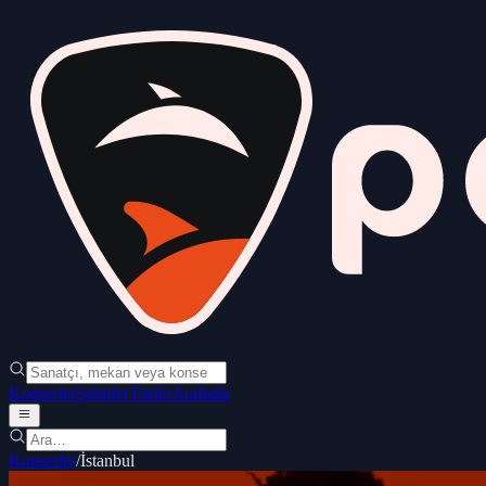
Konserler
Şehirler
Türler
Ara
İndir
Konserler
/
İstanbul