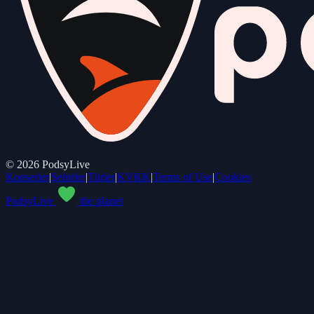
©
2026
PodsyLive
Konserler
|
Şehirler
|
Türler
|
KVKK
|
Terms of Use
|
Cookies
PodsyLive
the planet