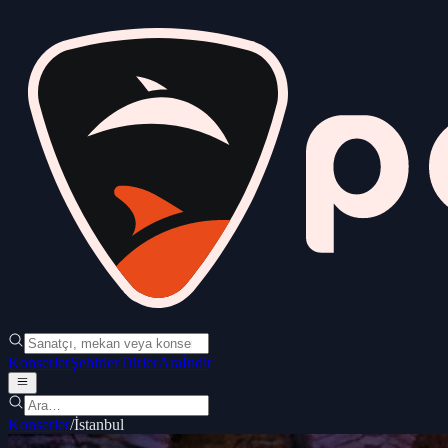
Konserler
Şehirler
Türler
Ara
İndir
Konserler
/
İstanbul