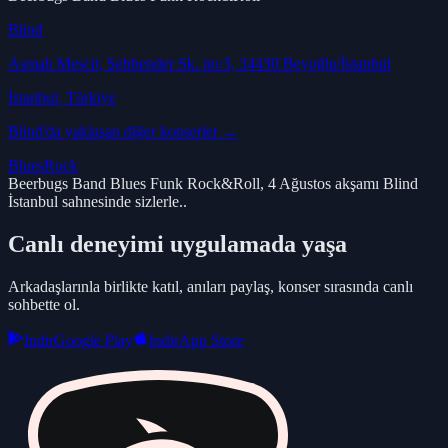
Blind
Asmalı Mescit, Şehbender Sk. no:3, 34430 Beyoğlu/İstanbul
İstanbul
, Türkiye
Blind
'da yaklaşan diğer konserler →
Blues
Rock
Beerbugs Band Blues Funk Rock&Roll, 4 Ağustos akşamı Blind
İstanbul sahnesinde sizlerle..
Canlı deneyimi uygulamada yaşa
Arkadaşlarınla birlikte katıl, anıları paylaş, konser sırasında canlı
sohbette ol.
Indir
Google Play
Indir
App Store