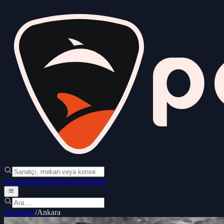
Konserler
Şehirler
Türler
Ara
İndir
Konserler
/
Ankara