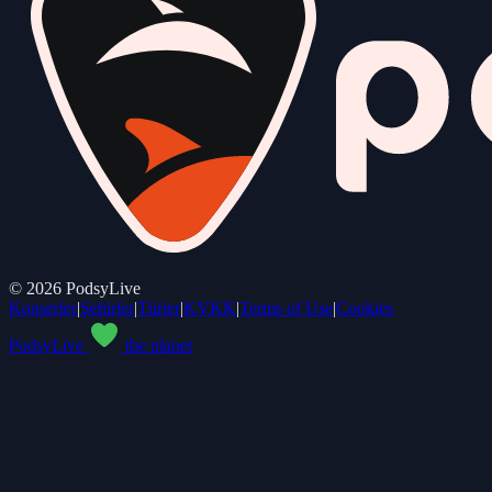
©
2026
PodsyLive
Konserler
|
Şehirler
|
Türler
|
KVKK
|
Terms of Use
|
Cookies
PodsyLive
the planet