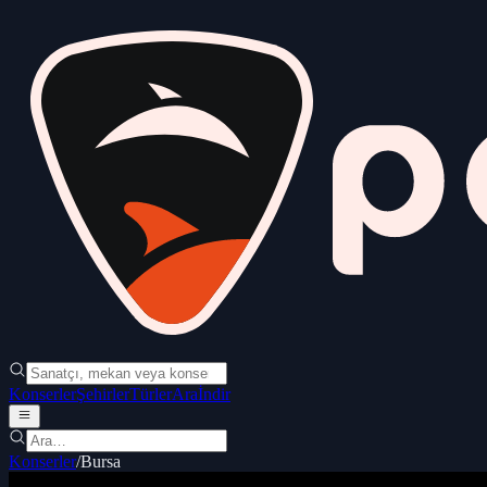
Konserler
Şehirler
Türler
Ara
İndir
Konserler
/
Bursa