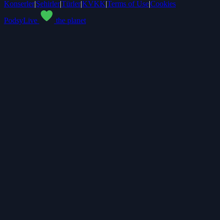
Konserler
|
Şehirler
|
Türler
|
KVKK
|
Terms of Use
|
Cookies
PodsyLive
the planet