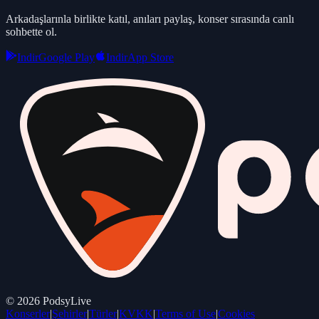
Arkadaşlarınla birlikte katıl, anıları paylaş, konser sırasında canlı
sohbette ol.
Indir
Google Play
Indir
App Store
©
2026
PodsyLive
Konserler
|
Şehirler
|
Türler
|
KVKK
|
Terms of Use
|
Cookies