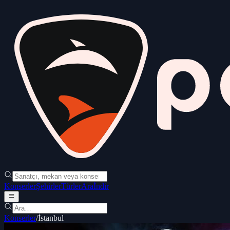
Konserler
Şehirler
Türler
Ara
İndir
Konserler
/
İstanbul