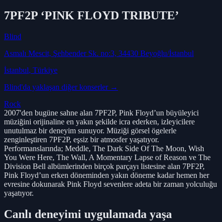
7PF2P ‘PINK FLOYD TRIBUTE’
Blind
Asmalı Mescit, Şehbender Sk. no:3, 34430 Beyoğlu/İstanbul
İstanbul
, Türkiye
Blind
'da yaklaşan diğer konserler →
Rock
2007'den bugüne sahne alan 7PF2P, Pink Floyd’un büyüleyici
müziğini orijinaline en yakın şekilde icra ederken, izleyicilere
unutulmaz bir deneyim sunuyor. Müziği görsel ögelerle
zenginleştiren 7PF2P, eşsiz bir atmosfer yaşatıyor.
Performanslarında; Meddle, The Dark Side Of The Moon, Wish
You Were Here, The Wall, A Momentary Lapse of Reason ve The
Division Bell albümlerinden birçok parçayı listesine alan 7PF2P,
Pink Floyd’un erken döneminden yakın döneme kadar hemen her
evresine dokunarak Pink Floyd sevenlere adeta bir zaman yolculuğu
yaşatıyor.
Canlı deneyimi uygulamada yaşa